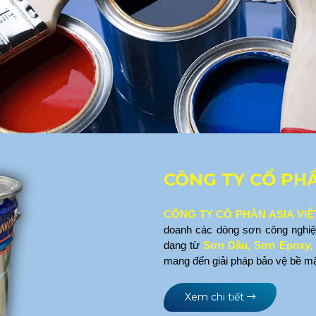
CÔNG TY CỔ PHẦ
CÔNG TY CỔ PHẦN ASIA VI
doanh các dòng sơn công nghiệ
dạng từ 
Sơn Dầu, Sơn Epoxy
mang đến giải pháp bảo vệ bề mặt
Xem chi tiết