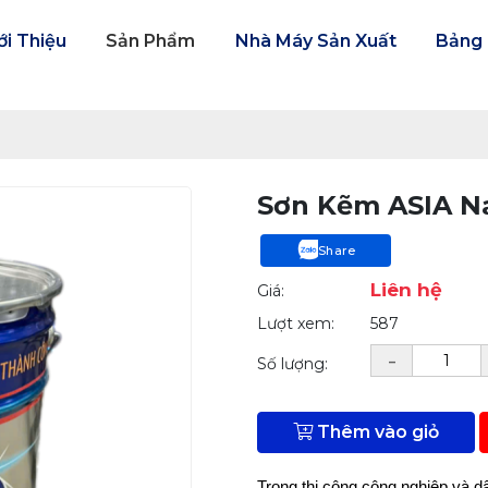
ới Thiệu
Sản Phẩm
Nhà Máy Sản Xuất
Bảng
Sơn Kẽm ASIA N
Share
Liên hệ
Giá:
Lượt xem:
587
-
Số lượng:
Thêm vào giỏ
Trong thi công công nghiệp và dâ