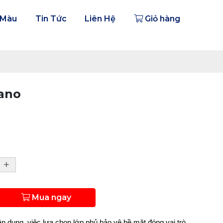
 Màu
Tin Tức
Liên Hệ
Giỏ hàng
ano
+
Mua ngay
n dụng, việc lựa chọn lớp phủ bảo vệ bề mặt đóng vai trò 