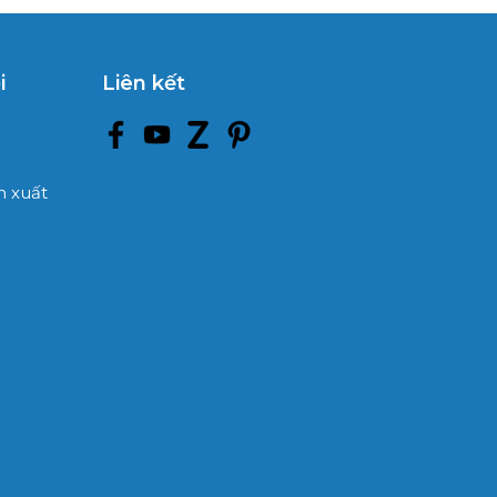
i
Liên kết
 xuất