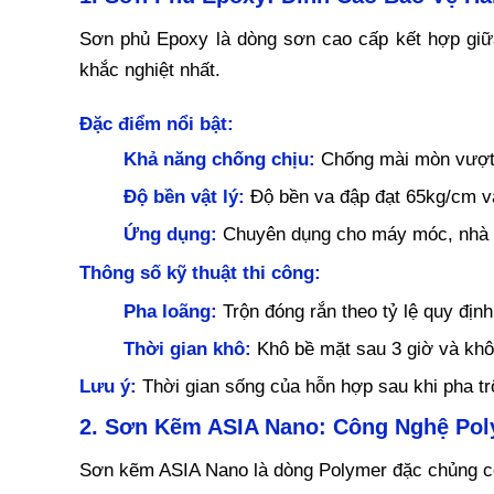
Sơn phủ Epoxy là dòng sơn cao cấp kết hợp giữa
khắc nghiệt nhất.
Đặc điểm nổi bật:
Khả năng chống chịu:
Chống mài mòn vượt t
Độ bền vật lý:
 Độ bền va đập đạt 65kg/cm 
Ứng dụng:
 Chuyên dụng cho máy móc, nhà x
Thông số kỹ thuật thi công:
Pha loãng:
 Trộn đóng rắn theo tỷ lệ quy địn
Thời gian khô:
 Khô bề mặt sau 3 giờ và khô
Lưu ý:
 Thời gian sống của hỗn hợp sau khi pha tr
2. Sơn Kẽm ASIA Nano: Công Nghệ Pol
Sơn kẽm ASIA Nano là dòng Polymer đặc chủng có t